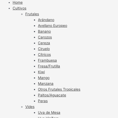
Home
Cultivos
Frutales
Arándano
Avellano Europeo
Banano
Carozos
Cereza
Ciruelo
Cítricos
Frambuesa
Fresa/Frutilla
Kiwi
Mango
Manzana
Otros Frutales Tropicales
Paltos/Aguacate
Peras
Vides
Uva de Mesa