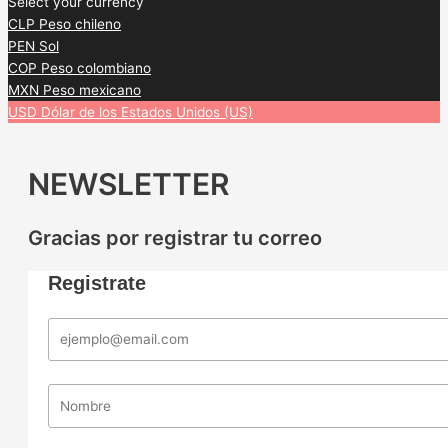
Select your currency
CLP
Peso chileno
PEN
Sol
COP
Peso colombiano
MXN
Peso mexicano
USD
Dólar de los Estados Unidos (US)
NEWSLETTER
Gracias por registrar tu correo
Registrate