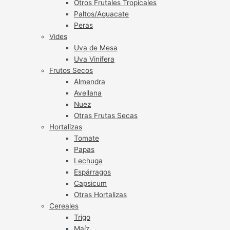
Otros Frutales Tropicales
Paltos/Aguacate
Peras
Vides
Uva de Mesa
Uva Vinífera
Frutos Secos
Almendra
Avellana
Nuez
Otras Frutas Secas
Hortalizas
Tomate
Papas
Lechuga
Espárragos
Capsicum
Otras Hortalizas
Cereales
Trigo
Maíz