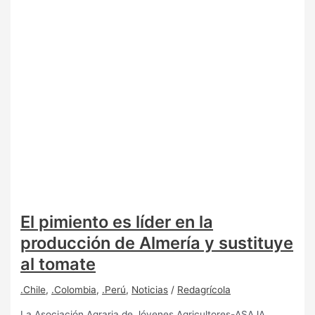
El pimiento es líder en la
producción de Almería y sustituye
al tomate
.Chile
,
.Colombia
,
.Perú
,
Noticias
/
Redagrícola
La Asociación Agraria de Jóvenes Agricultores-ASAJA