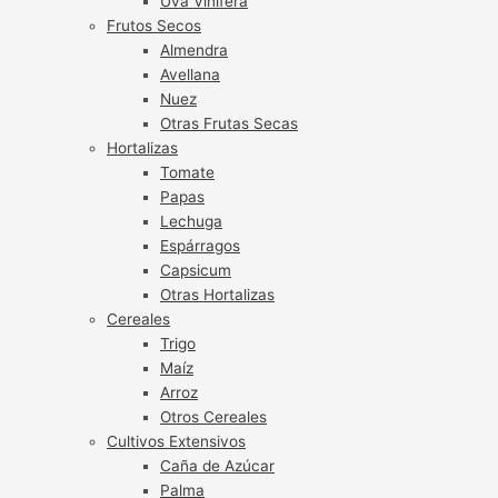
Uva Vinífera
Frutos Secos
Almendra
Avellana
Nuez
Otras Frutas Secas
Hortalizas
Tomate
Papas
Lechuga
Espárragos
Capsicum
Otras Hortalizas
Cereales
Trigo
Maíz
Arroz
Otros Cereales
Cultivos Extensivos
Caña de Azúcar
Palma