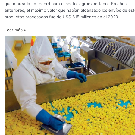
que marcaría un récord para el sector agroexportador. En años
anteriores, el máximo valor que habían alcanzado los envíos de est
productos procesados fue de US$ 615 millones en el 2020.
Leer más »
Exportaciones
de
jengibre,
pimiento
piquillo
y
mango
congelado
despegaron
en
2020