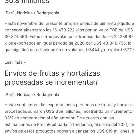
30.8 millones
pimiento
piquillo
.Perú
,
Noticias
/
Redagrícola
suman
US$
Hasta noviembre del presente año, los envíos de pimiento piquillo 
30.8
conserva alcanzaron los 16.470.222 kilos por un valor FOB de US$
millones
30.874.563. Estas cifras revelan un retroceso desde los 22.289.8
kilos exportados en igual periodo de 2020 por US$ 43.348.755, lo
que significó una disminución en volumen (-34%) y en valor (-37%)
Leer más »
Envíos de frutas y hortalizas
Envíos
de
procesadas se incrementan
frutas
y
.Perú
,
Noticias
/
Redagrícola
hortalizas
procesadas
Hasta septiembre, las exportaciones peruanas de frutas y hortaliza
se
procesadas sumaron US$ 389 millones, mostrando un incremento 
incrementan
33% en comparación al año anterior. De acuerdo con las
estimaciones de FreshFruit dada la tendencia, al cierre del 2021, lo
envíos de estos productos podrían alcanzar los US$ 819 millones, l