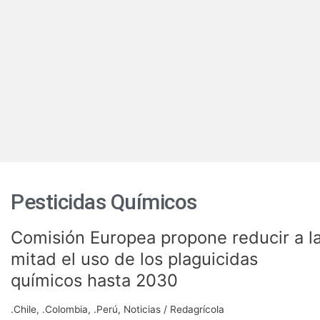
Pesticidas Químicos
Comisión Europea propone reducir a l
Comisión
Europea
mitad el uso de los plaguicidas
propone
químicos hasta 2030
reducir
a
.Chile
,
.Colombia
,
.Perú
,
Noticias
/
Redagrícola
la