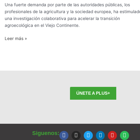
Una fuerte demanda por parte de las autoridades públicas, los
de
profesionales de la agricultura y la sociedad europea, ha estimulad
ruta
una investigación colaborativa para acelerar la transición
para
agroecológica en el Viejo Continente.
obtener
alternativas
Leer más »
a
los
pesticidas
químicos
ÚNETE A PLUS+
F
I
T
L
Y
S
a
n
w
i
o
p
Siguenos:
c
s
i
n
u
o