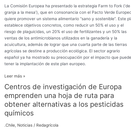
mitad
La Comisión Europea ha presentado la estrategia Farm to Fork (‘de 
el
granja a la mesa’), que en consonancia con el Pacto Verde Europe
uso
quiere promover un sistema alimentario “sano y sostenible”. Este p
de
establece objetivos concretos, como reducir un 50% el uso y el
los
riesgo de plaguicidas, un 20% el uso de fertilizantes y un 50% las
plaguicidas
ventas de los antimicrobianos utilizados en la ganadería y la
químicos
acuicultura, además de lograr que una cuarta parte de las tierras
hasta
agrícolas se destine a producción ecológica. El sector agrario
2030
español ya ha mostrado su preocupación por el impacto que pued
tener la implantación de este plan europeo.
Leer más »
Centros de investigación de Europa
Centros
de
emprenden una hoja de ruta para
investigación
obtener alternativas a los pesticidas
de
Europa
químicos
emprenden
una
.Chile
,
Noticias
/
Redagrícola
hoja