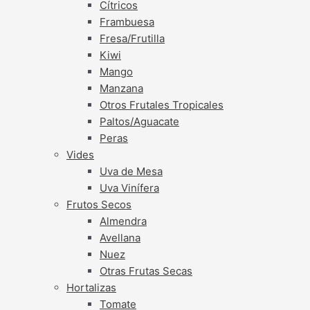
Cítricos
Frambuesa
Fresa/Frutilla
Kiwi
Mango
Manzana
Otros Frutales Tropicales
Paltos/Aguacate
Peras
Vides
Uva de Mesa
Uva Vinífera
Frutos Secos
Almendra
Avellana
Nuez
Otras Frutas Secas
Hortalizas
Tomate