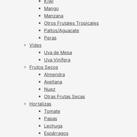
Kiwi
Mango
Manzana
Otros Frutales Tropicales
Paltos/Aguacate
Peras
Vides
Uva de Mesa
Uva Vinífera
Frutos Secos
Almendra
Avellana
Nuez
Otras Frutas Secas
Hortalizas
Tomate
Papas
Lechuga
Espárragos