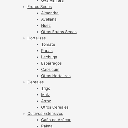
Uva Vinífera
Frutos Secos
Almendra
Avellana
Nuez
Otras Frutas Secas
Hortalizas
Tomate
Papas
Lechuga
Espárragos
Capsicum
Otras Hortalizas
Cereales
Trigo
Maíz
Arroz
Otros Cereales
Cultivos Extensivos
Caña de Azúcar
Palma