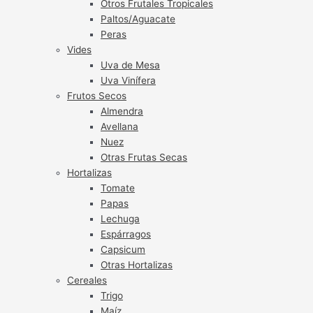
Otros Frutales Tropicales
Paltos/Aguacate
Peras
Vides
Uva de Mesa
Uva Vinífera
Frutos Secos
Almendra
Avellana
Nuez
Otras Frutas Secas
Hortalizas
Tomate
Papas
Lechuga
Espárragos
Capsicum
Otras Hortalizas
Cereales
Trigo
Maíz