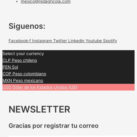
mexico@redagricola.com
Siguenos:
Facebook-f
Instagram
Twitter
Linkedin
Youtube
Spotify
Select your currency
CLP
Peso chileno
PEN
Sol
COP
Peso colombiano
MXN
Peso mexicano
USD
Dólar de los Estados Unidos (US)
NEWSLETTER
Gracias por registrar tu correo