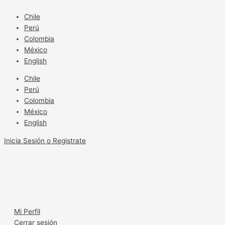
Ir
Más
al
fresca
Chile
contenido
que
Perú
una
Colombia
lechuga
México
English
Chile
Perú
Colombia
México
English
Inicia Sesión o Registrate
Mi Perfil
Cerrar sesión