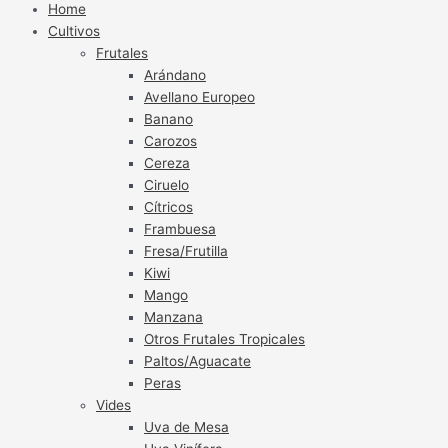
Home
Cultivos
Frutales
Arándano
Avellano Europeo
Banano
Carozos
Cereza
Ciruelo
Cítricos
Frambuesa
Fresa/Frutilla
Kiwi
Mango
Manzana
Otros Frutales Tropicales
Paltos/Aguacate
Peras
Vides
Uva de Mesa