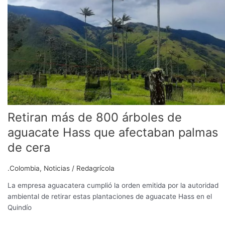
de
800
árboles
de
aguacate
Hass
que
afectaban
palmas
de
Retiran más de 800 árboles de
cera
aguacate Hass que afectaban palmas
de cera
.Colombia
,
Noticias
/
Redagrícola
La empresa aguacatera cumplió la orden emitida por la autoridad
ambiental de retirar estas plantaciones de aguacate Hass en el
Quindío