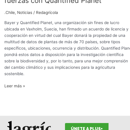
fuerzas con Quantified Planet
datos
exclusivos
.Chile
,
Noticias
/
Redagrícola
y
une
Bayer y Quantified Planet, una organización sin fines de lucro
fuerzas
ubicada en Vaxholm, Suecia, han firmado un acuerdo de licencia y
con
cooperación en virtud del cual Bayer donará la propiedad de una
Quantified
multitud de datos de plantas de más de 70 países, sobre tipos
Planet
específicos, ubicaciones, ocurrencia y distribución. Quantified Plan
pondrá estos datos a disposición para la investigación científica
sobre la biodiversidad y, por lo tanto, para una mejor comprensión
del cambio climático y sus implicaciones para la agricultura
sostenible.
Leer más »
ÚNETE A PLUS+