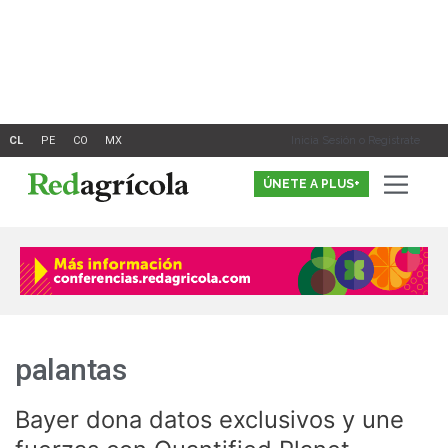
Ir
al
contenido
Inicia Sesión o Registrate
ÚNETE A PLUS+
palantas
Bayer dona datos exclusivos y une
Bayer
dona