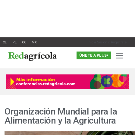
Ir
al
contenido
Inicia Sesión o Registrate
ÚNETE A PLUS+
Organización Mundial para la
Alimentación y la Agricultura
Reconocen