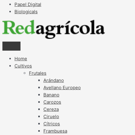
Papel Digital
Biologicals
Home
Cultivos
Frutales
Arándano
Avellano Europeo
Banano
Carozos
Cereza
Ciruelo
Cítricos
Frambuesa