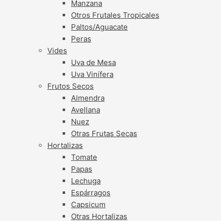
Manzana
Otros Frutales Tropicales
Paltos/Aguacate
Peras
Vides
Uva de Mesa
Uva Vinífera
Frutos Secos
Almendra
Avellana
Nuez
Otras Frutas Secas
Hortalizas
Tomate
Papas
Lechuga
Espárragos
Capsicum
Otras Hortalizas