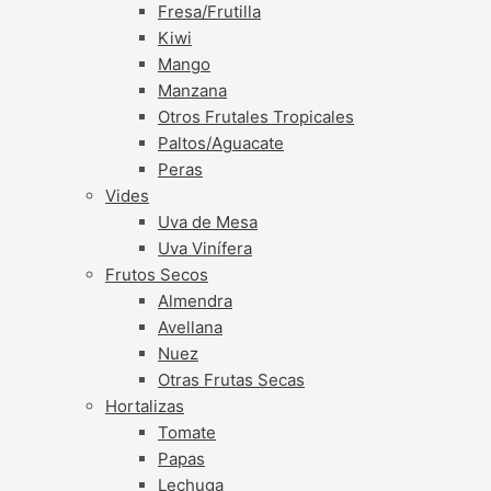
Fresa/Frutilla
Kiwi
Mango
Manzana
Otros Frutales Tropicales
Paltos/Aguacate
Peras
Vides
Uva de Mesa
Uva Vinífera
Frutos Secos
Almendra
Avellana
Nuez
Otras Frutas Secas
Hortalizas
Tomate
Papas
Lechuga