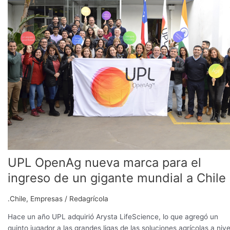
nueva
marca
para
el
ingreso
de
un
gigante
mundial
a
Chile
UPL OpenAg nueva marca para el
ingreso de un gigante mundial a Chile
.Chile
,
Empresas
/
Redagrícola
Hace un año UPL adquirió Arysta LifeScience, lo que agregó un
quinto jugador a las grandes ligas de las soluciones agrícolas a nive