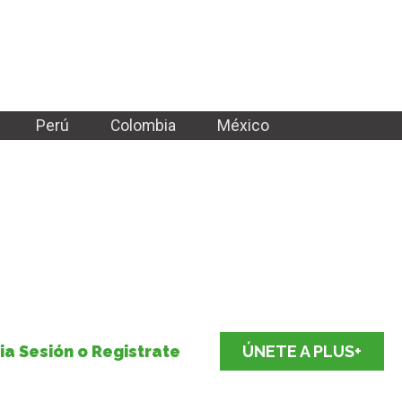
Perú
Colombia
México
cia Sesión o Registrate
ÚNETE A PLUS+