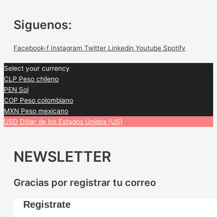
Siguenos:
Facebook-f
Instagram
Twitter
Linkedin
Youtube
Spotify
Select your currency
CLP
Peso chileno
PEN
Sol
COP
Peso colombiano
MXN
Peso mexicano
USD
Dólar de los Estados Unidos (US)
NEWSLETTER
Gracias por registrar tu correo
Registrate