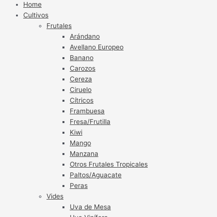
Home
Cultivos
Frutales
Arándano
Avellano Europeo
Banano
Carozos
Cereza
Ciruelo
Cítricos
Frambuesa
Fresa/Frutilla
Kiwi
Mango
Manzana
Otros Frutales Tropicales
Paltos/Aguacate
Peras
Vides
Uva de Mesa