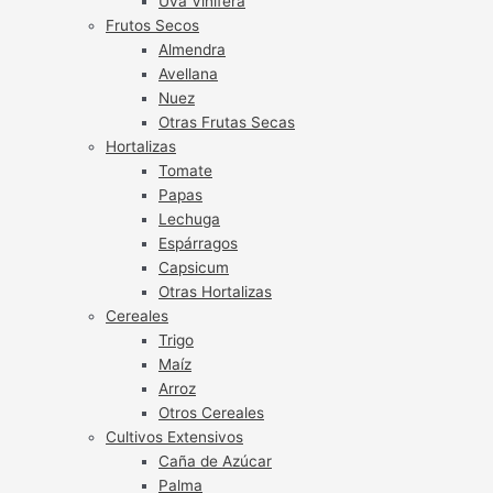
Uva Vinífera
Frutos Secos
Almendra
Avellana
Nuez
Otras Frutas Secas
Hortalizas
Tomate
Papas
Lechuga
Espárragos
Capsicum
Otras Hortalizas
Cereales
Trigo
Maíz
Arroz
Otros Cereales
Cultivos Extensivos
Caña de Azúcar
Palma