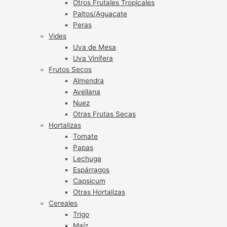
Otros Frutales Tropicales
Paltos/Aguacate
Peras
Vides
Uva de Mesa
Uva Vinífera
Frutos Secos
Almendra
Avellana
Nuez
Otras Frutas Secas
Hortalizas
Tomate
Papas
Lechuga
Espárragos
Capsicum
Otras Hortalizas
Cereales
Trigo
Maíz