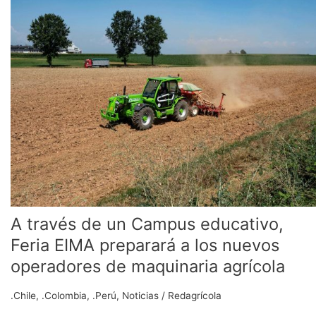
de
un
Campus
educativo,
Feria
EIMA
preparará
a
los
nuevos
operadores
de
maquinaria
agrícola
A través de un Campus educativo,
Feria EIMA preparará a los nuevos
operadores de maquinaria agrícola
.Chile
,
.Colombia
,
.Perú
,
Noticias
/
Redagrícola