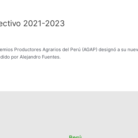
ectivo 2021-2023
Gremios Productores Agrarios del Perú (AGAP) designó a su nue
idido por Alejandro Fuentes.
Perú