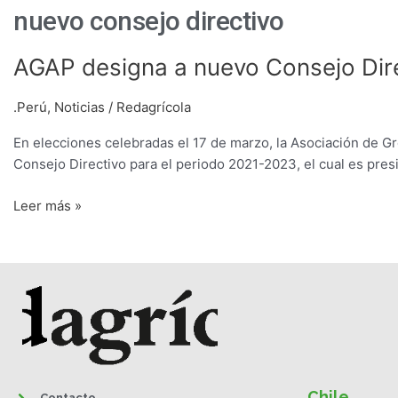
nuevo consejo directivo
AGAP
AGAP designa a nuevo Consejo Dir
designa
a
.Perú
,
Noticias
/
Redagrícola
nuevo
En elecciones celebradas el 17 de marzo, la Asociación de 
Consejo
Consejo Directivo para el periodo 2021-2023, el cual es pres
Directivo
2021-
Leer más »
2023
Chile
Contacto