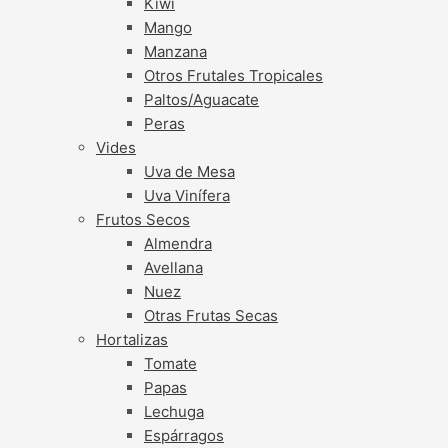
Kiwi
Mango
Manzana
Otros Frutales Tropicales
Paltos/Aguacate
Peras
Vides
Uva de Mesa
Uva Vinífera
Frutos Secos
Almendra
Avellana
Nuez
Otras Frutas Secas
Hortalizas
Tomate
Papas
Lechuga
Espárragos