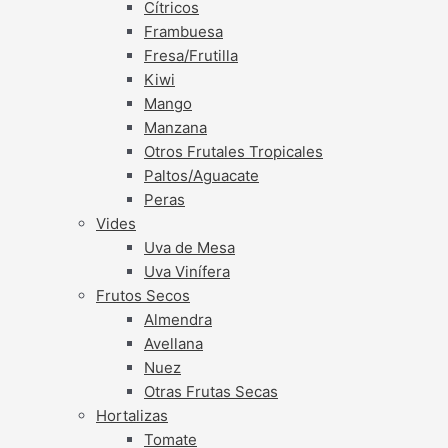
Cítricos
Frambuesa
Fresa/Frutilla
Kiwi
Mango
Manzana
Otros Frutales Tropicales
Paltos/Aguacate
Peras
Vides
Uva de Mesa
Uva Vinífera
Frutos Secos
Almendra
Avellana
Nuez
Otras Frutas Secas
Hortalizas
Tomate