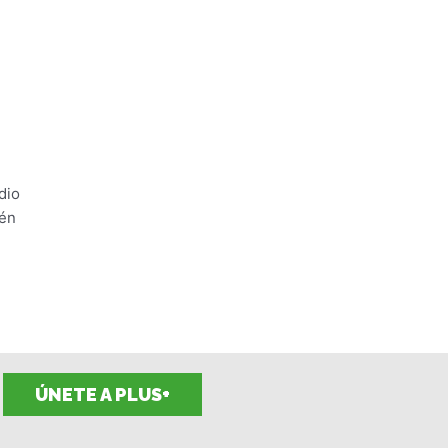
dio
ién
ÚNETE A PLUS+