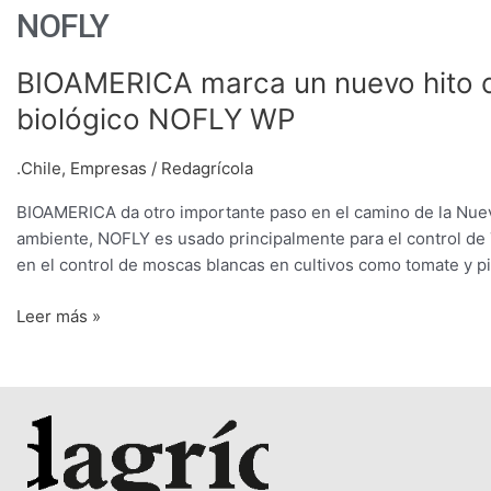
NOFLY
BIOAMERICA
BIOAMERICA marca un nuevo hito co
marca
biológico NOFLY WP
un
nuevo
.Chile
,
Empresas
/
Redagrícola
hito
con
BIOAMERICA da otro importante paso en el camino de la Nueva
el
ambiente, NOFLY es usado principalmente para el control de 
lanzamiento
en el control de moscas blancas en cultivos como tomate y p
del
insecticida
Leer más »
biológico
NOFLY
WP