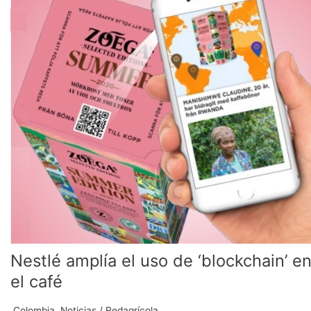
el
uso
de
‘blockchain’
en
el
café
Nestlé amplía el uso de ‘blockchain’ e
el café
.Colombia
,
Noticias
/
Redagrícola