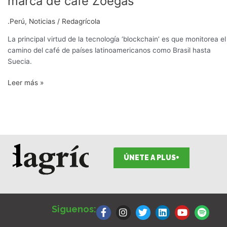
marca de café Zoégas
.Perú
,
Noticias
/
Redagrícola
La principal virtud de la tecnología ‘blockchain’ es que monitorea el
camino del café de países latinoamericanos como Brasil hasta
Suecia.
Leer más »
ÚNETE A PLUS+
F
I
T
L
Y
S
a
n
w
i
o
p
Siguenos:
c
s
i
n
u
o
e
t
t
k
t
t