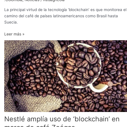
La principal virtud de la tecnología ‘blockchain’ es que monitorea el
camino del café de países latinoamericanos como Brasil hasta
Suecia.
Leer más »
Nestlé
amplía
uso
de
‘blockchain’
en
marca
de
café
Zoégas
Nestlé amplía uso de ‘blockchain’ en