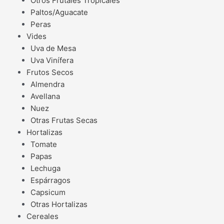
Otros Frutales Tropicales
Paltos/Aguacate
Peras
Vides
Uva de Mesa
Uva Vinífera
Frutos Secos
Almendra
Avellana
Nuez
Otras Frutas Secas
Hortalizas
Tomate
Papas
Lechuga
Espárragos
Capsicum
Otras Hortalizas
Cereales