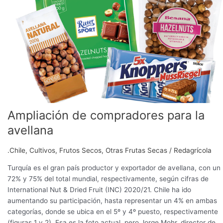
compradores
para
la
avellana
Ampliación de compradores para la
avellana
.Chile
,
Cultivos
,
Frutos Secos
,
Otras Frutas Secas
/
Redagrícola
Turquía es el gran país productor y exportador de avellana, con un
72% y 75% del total mundial, respectivamente, según cifras de
International Nut & Dried Fruit (INC) 2020/21. Chile ha ido
aumentando su participación, hasta representar un 4% en ambas
categorías, donde se ubica en el 5º y 4º puesto, respectivamente
(figuras 1 y 2). Esa es la foto actual, pero Jorge Mohr, director de