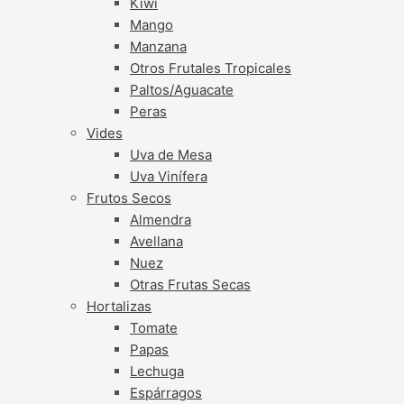
Kiwi
Mango
Manzana
Otros Frutales Tropicales
Paltos/Aguacate
Peras
Vides
Uva de Mesa
Uva Vinífera
Frutos Secos
Almendra
Avellana
Nuez
Otras Frutas Secas
Hortalizas
Tomate
Papas
Lechuga
Espárragos