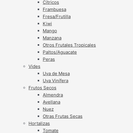
Cítricos
Frambuesa
Fresa/Frutilla
Kiwi
Mango
Manzana
Otros Frutales Tropicales
Paltos/Aguacate
Peras
Vides
Uva de Mesa
Uva Vinífera
Frutos Secos
Almendra
Avellana
Nuez
Otras Frutas Secas
Hortalizas
Tomate