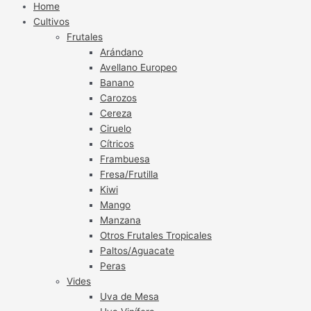
Home
Cultivos
Frutales
Arándano
Avellano Europeo
Banano
Carozos
Cereza
Ciruelo
Cítricos
Frambuesa
Fresa/Frutilla
Kiwi
Mango
Manzana
Otros Frutales Tropicales
Paltos/Aguacate
Peras
Vides
Uva de Mesa