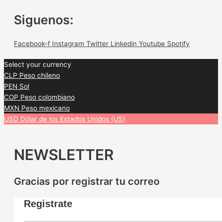
Siguenos:
Facebook-f
Instagram
Twitter
Linkedin
Youtube
Spotify
Select your currency
CLP
Peso chileno
PEN
Sol
COP
Peso colombiano
MXN
Peso mexicano
USD
Dólar de los Estados Unidos (US)
NEWSLETTER
Gracias por registrar tu correo
Registrate