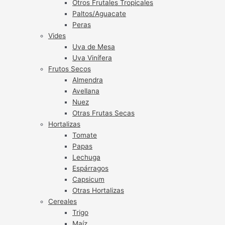
Otros Frutales Tropicales
Paltos/Aguacate
Peras
Vides
Uva de Mesa
Uva Vinífera
Frutos Secos
Almendra
Avellana
Nuez
Otras Frutas Secas
Hortalizas
Tomate
Papas
Lechuga
Espárragos
Capsicum
Otras Hortalizas
Cereales
Trigo
Maíz