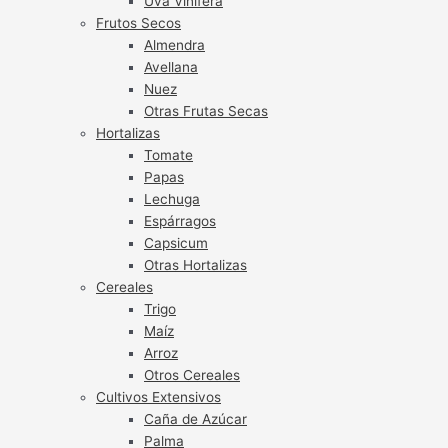
Uva Vinífera
Frutos Secos
Almendra
Avellana
Nuez
Otras Frutas Secas
Hortalizas
Tomate
Papas
Lechuga
Espárragos
Capsicum
Otras Hortalizas
Cereales
Trigo
Maíz
Arroz
Otros Cereales
Cultivos Extensivos
Caña de Azúcar
Palma