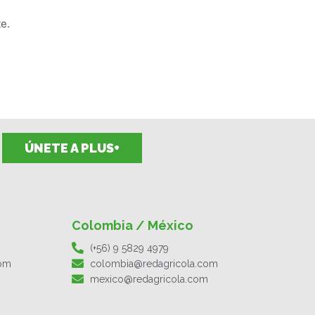
e.
ÚNETE A PLUS+
Colombia / México
(+56) 9 5829 4979
com
colombia@redagricola.com
mexico@redagricola.com