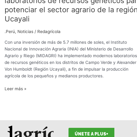
laboratorios de recursos genéticos pa
modernos
potenciar el sector agrario de la regió
laboratorios
de
Ucayali
recursos
genéticos
.Perú
,
Noticias
/
Redagrícola
para
Con una inversión de más de 5.7 millones de soles, el Instituto
potenciar
Nacional de Innovación Agraria (INIA) del Ministerio de Desarrollo
el
Agrario y Riego (MIDAGRI) ha implementado modernos laboratorios
sector
de recursos genéticos en los distritos de Campo Verde y Alexander
agrario
Von Humboldt (Región Ucayali), a fin de impulsar la producción
de
agrícola de los pequeños y medianos productores.
la
región
Leer más »
Ucayali
ÚNETE A PLUS+