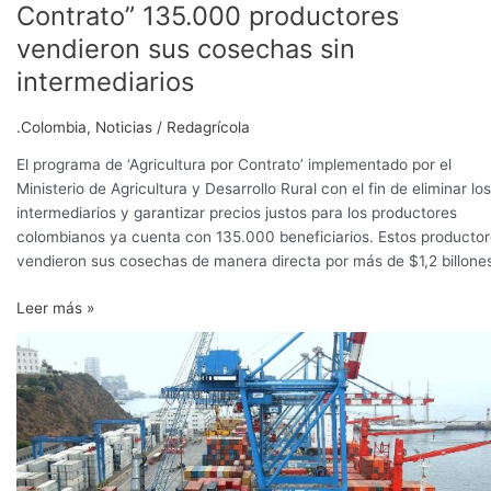
Contrato” 135.000 productores
vendieron sus cosechas sin
intermediarios
.Colombia
,
Noticias
/
Redagrícola
El programa de ‘Agricultura por Contrato’ implementado por el
Ministerio de Agricultura y Desarrollo Rural con el fin de eliminar los
intermediarios y garantizar precios justos para los productores
colombianos ya cuenta con 135.000 beneficiarios. Estos producto
vendieron sus cosechas de manera directa por más de $1,2 billone
Leer más »
Colombia:
prevén
abrir
11
mercados
más
para