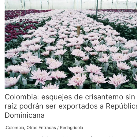
de
crisantemo
sin
raíz
podrán
ser
exportados
a
República
Dominicana
Colombia: esquejes de crisantemo sin
raíz podrán ser exportados a Repúblic
Dominicana
.Colombia
,
Otras Entradas
/
Redagrícola