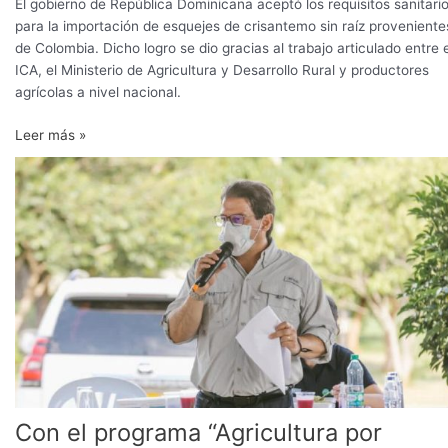
El gobierno de República Dominicana aceptó los requisitos sanitari
para la importación de esquejes de crisantemo sin raíz proveniente
de Colombia. Dicho logro se dio gracias al trabajo articulado entre e
ICA, el Ministerio de Agricultura y Desarrollo Rural y productores
agrícolas a nivel nacional.
Leer más »
Con
el
programa
“Agricultura
por
Contrato”
135.000
productores
vendieron
sus
cosechas
sin
Con el programa “Agricultura por
intermediarios