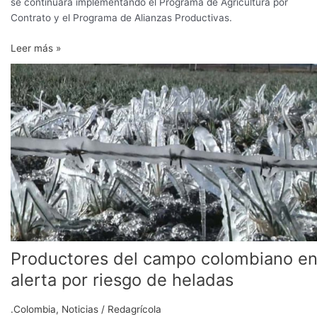
se continuará implementando el Programa de Agricultura por
Contrato y el Programa de Alianzas Productivas.
Leer más »
Productores
del
campo
colombiano
en
alerta
por
riesgo
de
heladas
Productores del campo colombiano e
alerta por riesgo de heladas
.Colombia
,
Noticias
/
Redagrícola