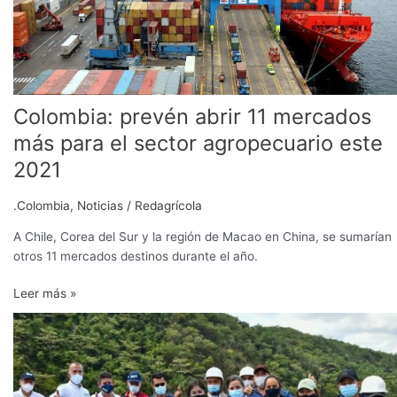
el
sector
agropecuario
este
2021
Colombia: prevén abrir 11 mercados
más para el sector agropecuario este
2021
.Colombia
,
Noticias
/
Redagrícola
A Chile, Corea del Sur y la región de Macao en China, se sumarían
otros 11 mercados destinos durante el año.
Leer más »
Invertirán
más
de
$11