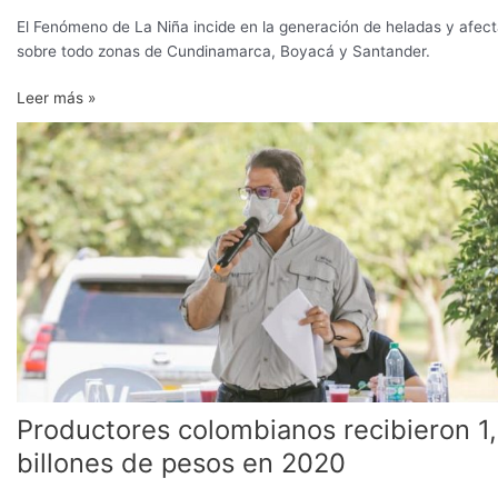
El Fenómeno de La Niña incide en la generación de heladas y afec
sobre todo zonas de Cundinamarca, Boyacá y Santander.
Leer más »
Productores
colombianos
recibieron
1,5
billones
de
pesos
en
2020
Productores colombianos recibieron 1
billones de pesos en 2020