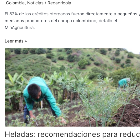
.Colombia
,
Noticias
/
Redagrícola
El 82% de los créditos otorgados fueron directamente a pequeños 
medianos productores del campo colombiano, detalló el
MinAgricultura.
Leer más »
Heladas:
recomendaciones
para
reducir
riesgos
en
el
campo
colombiano
Heladas: recomendaciones para reduc