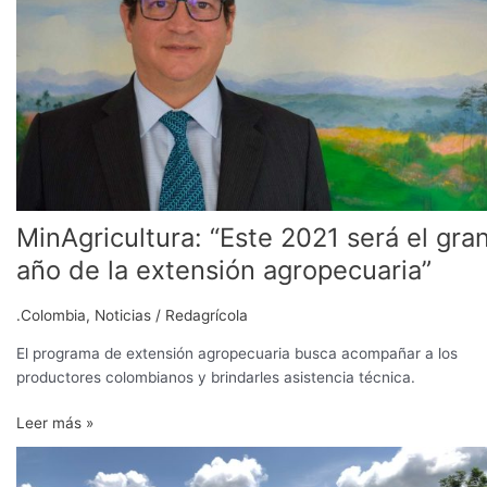
será
el
gran
año
de
la
extensión
agropecuaria”
MinAgricultura: “Este 2021 será el gra
año de la extensión agropecuaria”
.Colombia
,
Noticias
/
Redagrícola
El programa de extensión agropecuaria busca acompañar a los
productores colombianos y brindarles asistencia técnica.
Leer más »
MinAgricultura
continuará