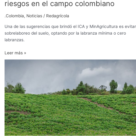
riesgos en el campo colombiano
.Colombia
,
Noticias
/
Redagrícola
Una de las sugerencias que brindó el ICA y MinAgricultura es evitar
sobrelaboreo del suelo, optando por la labranza mínima o cero
labranzas.
Leer más »
Colombia:
el
fenómeno
de
La
Niña
obliga
a
productores
a
mantenerse
alertas