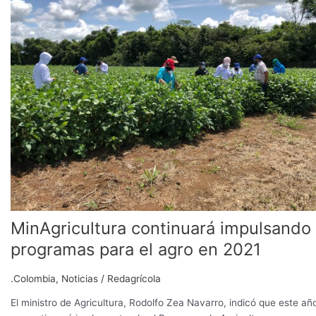
impulsando
programas
para
el
agro
en
2021
MinAgricultura continuará impulsando
programas para el agro en 2021
.Colombia
,
Noticias
/
Redagrícola
El ministro de Agricultura, Rodolfo Zea Navarro, indicó que este añ