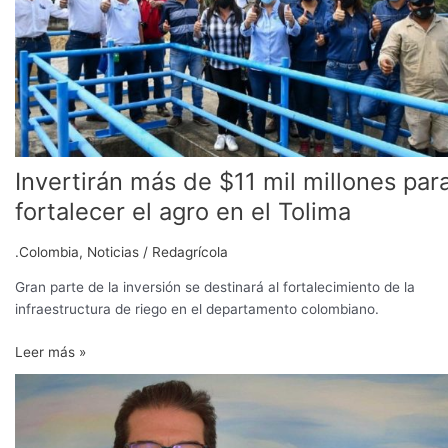
mil
millones
para
fortalecer
el
agro
en
el
Invertirán más de $11 mil millones par
Tolima
fortalecer el agro en el Tolima
.Colombia
,
Noticias
/
Redagrícola
Gran parte de la inversión se destinará al fortalecimiento de la
infraestructura de riego en el departamento colombiano.
Leer más »
MinAgricultura:
“Este
2021