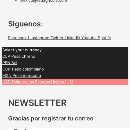
mexico@redagricola.com
Siguenos:
Facebook-f
Instagram
Twitter
Linkedin
Youtube
Spotify
Select your currency
CLP
Peso chileno
PEN
Sol
COP
Peso colombiano
MXN
Peso mexicano
USD
Dólar de los Estados Unidos (US)
NEWSLETTER
Gracias por registrar tu correo