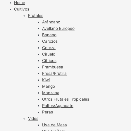
Home
Cultivos
Frutales
Arándano
Avellano Europeo
Banano
Carozos
Cereza
Ciruelo
Cítricos
Frambuesa
Fresa/Frutilla
Kiwi
Mango
Manzana
Otros Frutales Tropicales
Paltos/Aguacate
Peras
Vides
Uva de Mesa