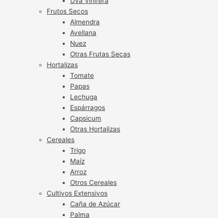
Uva Vinífera
Frutos Secos
Almendra
Avellana
Nuez
Otras Frutas Secas
Hortalizas
Tomate
Papas
Lechuga
Espárragos
Capsicum
Otras Hortalizas
Cereales
Trigo
Maíz
Arroz
Otros Cereales
Cultivos Extensivos
Caña de Azúcar
Palma