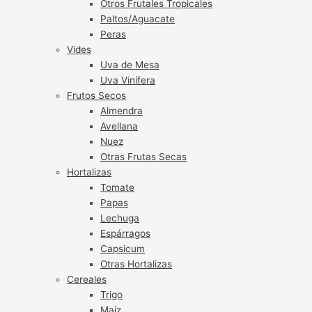
Otros Frutales Tropicales
Paltos/Aguacate
Peras
Vides
Uva de Mesa
Uva Vinífera
Frutos Secos
Almendra
Avellana
Nuez
Otras Frutas Secas
Hortalizas
Tomate
Papas
Lechuga
Espárragos
Capsicum
Otras Hortalizas
Cereales
Trigo
Maíz