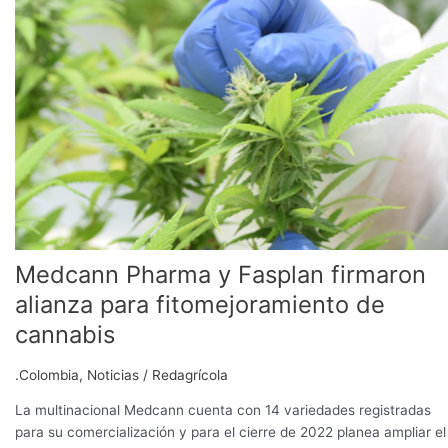
Medcann
Pharma
y
Fasplan
firmaron
alianza
para
fitomejoramiento
de
cannabis
Medcann Pharma y Fasplan firmaron
alianza para fitomejoramiento de
cannabis
.Colombia
,
Noticias
/
Redagrícola
La multinacional Medcann cuenta con 14 variedades registradas
para su comercialización y para el cierre de 2022 planea ampliar el