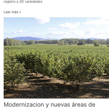
registro a 30 variedades.
Leer más »
Modernizacion
y
nuevas
áreas
de
cultivo
a
través
de
la
introducción
de
nuevas
selecciones,
variedades
y
Modernizacion y nuevas áreas de
empleo