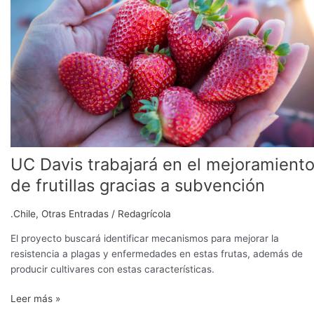
trabajará
en
el
mejoramiento
de
frutillas
gracias
a
subvención
UC Davis trabajará en el mejoramient
de frutillas gracias a subvención
.Chile
,
Otras Entradas
/
Redagrícola
El proyecto buscará identificar mecanismos para mejorar la
resistencia a plagas y enfermedades en estas frutas, además de
producir cultivares con estas características.
Leer más »