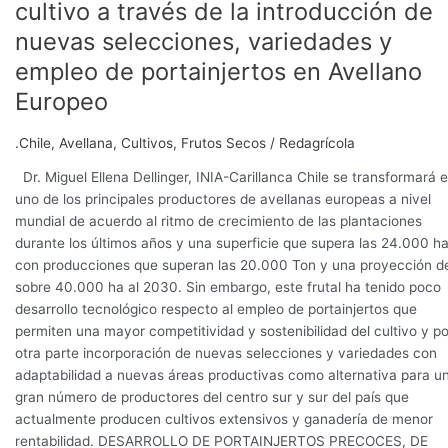
cultivo a través de la introducción de
de
portainjertos
nuevas selecciones, variedades y
en
empleo de portainjertos en Avellano
Avellano
Europeo
Europeo
.Chile
,
Avellana
,
Cultivos
,
Frutos Secos
/
Redagrícola
Dr. Miguel Ellena Dellinger, INIA-Carillanca Chile se transformará 
uno de los principales productores de avellanas europeas a nivel
mundial de acuerdo al ritmo de crecimiento de las plantaciones
durante los últimos años y una superficie que supera las 24.000 ha
con producciones que superan las 20.000 Ton y una proyección d
sobre 40.000 ha al 2030. Sin embargo, este frutal ha tenido poco
desarrollo tecnológico respecto al empleo de portainjertos que
permiten una mayor competitividad y sostenibilidad del cultivo y po
otra parte incorporación de nuevas selecciones y variedades con
adaptabilidad a nuevas áreas productivas como alternativa para u
gran número de productores del centro sur y sur del país que
actualmente producen cultivos extensivos y ganadería de menor
rentabilidad. DESARROLLO DE PORTAINJERTOS PRECOCES, DE