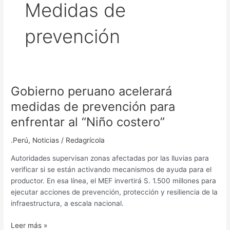
Medidas de
prevención
Gobierno peruano acelerará
Gobierno
peruano
medidas de prevención para
acelerará
enfrentar al “Niño costero”
medidas
de
.Perú
,
Noticias
/
Redagrícola
prevención
para
Autoridades supervisan zonas afectadas por las lluvias para
enfrentar
verificar si se están activando mecanismos de ayuda para el
al
productor. En esa línea, el MEF invertirá S. 1.500 millones para
“Niño
ejecutar acciones de prevención, protección y resiliencia de la
costero”
infraestructura, a escala nacional.
Leer más »