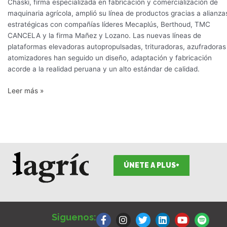
Chaski, firma especializada en fabricación y comercialización de
maquinaria agrícola, amplió su línea de productos gracias a alianza
estratégicas con compañías líderes Mecaplús, Berthoud, TMC
CANCELA y la firma Mañez y Lozano. Las nuevas líneas de
plataformas elevadoras autopropulsadas, trituradoras, azufradoras
atomizadores han seguido un diseño, adaptación y fabricación
acorde a la realidad peruana y un alto estándar de calidad.
Leer más »
ÚNETE A PLUS+
F
I
T
L
Y
S
a
n
w
i
o
p
Siguenos:
c
s
i
n
u
o