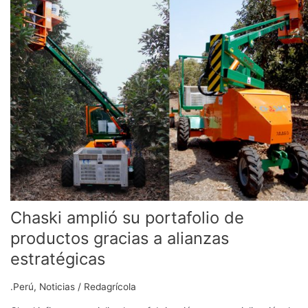
su
portafolio
de
productos
gracias
a
alianzas
estratégicas
Chaski amplió su portafolio de
productos gracias a alianzas
estratégicas
.Perú
,
Noticias
/
Redagrícola