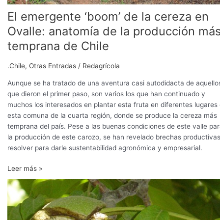
temprana
El emergente ‘boom’ de la cereza en
de
Chile
Ovalle: anatomía de la producción má
temprana de Chile
.Chile
,
Otras Entradas
/
Redagrícola
Aunque se ha tratado de una aventura casi autodidacta de aquello
que dieron el primer paso, son varios los que han continuado y
muchos los interesados en plantar esta fruta en diferentes lugares
esta comuna de la cuarta región, donde se produce la cereza más
temprana del país. Pese a las buenas condiciones de este valle pa
la producción de este carozo, se han revelado brechas productivas
resolver para darle sustentabilidad agronómica y empresarial.
Leer más »
Recomendaciones
para
cultivos
de