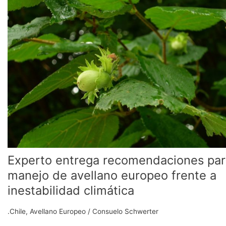
recomendaciones
para
manejo
de
avellano
europeo
frente
a
inestabilidad
climática
Experto entrega recomendaciones par
manejo de avellano europeo frente a
inestabilidad climática
.Chile
,
Avellano Europeo
/
Consuelo Schwerter