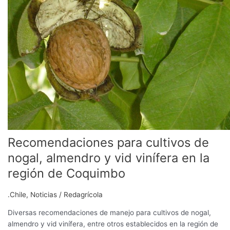
nogal,
almendro
y
vid
vinífera
en
la
región
de
Coquimbo
Recomendaciones para cultivos de
nogal, almendro y vid vinífera en la
región de Coquimbo
.Chile
,
Noticias
/
Redagrícola
Diversas recomendaciones de manejo para cultivos de nogal,
almendro y vid vinífera, entre otros establecidos en la región de