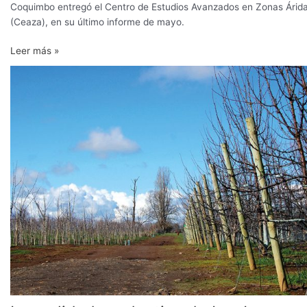
Coquimbo entregó el Centro de Estudios Avanzados en Zonas Árid
(Ceaza), en su último informe de mayo.
Leer más »
La
realidad
productiva
de
Los
Lagos-
Los
Ríos-
Araucanía
Sur