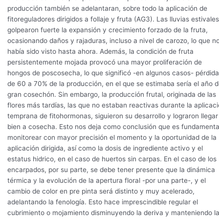
producción también se adelantaran, sobre todo la aplicación de
fitoreguladores dirigidos a follaje y fruta (AG3). Las lluvias estivales
golpearon fuerte la expansión y crecimiento forzado de la fruta,
ocasionando daños y rajaduras, incluso a nivel de carozo, lo que n
había sido visto hasta ahora. Además, la condición de fruta
persistentemente mojada provocó una mayor proliferación de
hongos de poscosecha, lo que significó -en algunos casos- pérdid
de 60 a 70% de la producción, en el que se estimaba sería el año d
gran cosechón. Sin embargo, la producción frutal, originada de las
flores más tardías, las que no estaban reactivas durante la aplicac
temprana de fitohormonas, siguieron su desarrollo y lograron llegar
bien a cosecha. Esto nos deja como conclusión que es fundamenta
monitorear con mayor precisión el momento y la oportunidad de la
aplicación dirigida, así como la dosis de ingrediente activo y el
estatus hidrico, en el caso de huertos sin carpas. En el caso de los
encarpados, por su parte, se debe tener presente que la dinámica
térmica y la evolución de la apertura floral -por una parte-, y el
cambio de color en pre pinta será distinto y muy acelerado,
adelantando la fenología. Esto hace imprescindible regular el
cubrimiento o mojamiento disminuyendo la deriva y manteniendo l