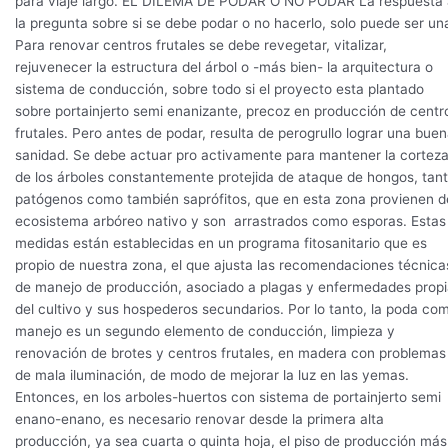
para viaje largo. EL DILEMA DE PODAR O NO PODAR La respuesta 
la pregunta sobre si se debe podar o no hacerlo, solo puede ser un
Para renovar centros frutales se debe revegetar, vitalizar,
rejuvenecer la estructura del árbol o -más bien- la arquitectura o
sistema de conducción, sobre todo si el proyecto esta plantado
sobre portainjerto semi enanizante, precoz en producción de centr
frutales. Pero antes de podar, resulta de perogrullo lograr una bue
sanidad. Se debe actuar pro activamente para mantener la cortez
de los árboles constantemente protejida de ataque de hongos, tan
patógenos como también saprófitos, que en esta zona provienen d
ecosistema arbóreo nativo y son arrastrados como esporas. Estas
medidas están establecidas en un programa fitosanitario que es
propio de nuestra zona, el que ajusta las recomendaciones técnica
de manejo de producción, asociado a plagas y enfermedades prop
del cultivo y sus hospederos secundarios. Por lo tanto, la poda co
manejo es un segundo elemento de conducción, limpieza y
renovación de brotes y centros frutales, en madera con problemas
de mala iluminación, de modo de mejorar la luz en las yemas.
Entonces, en los arboles-huertos con sistema de portainjerto semi
enano-enano, es necesario renovar desde la primera alta
producción, ya sea cuarta o quinta hoja, el piso de producción más