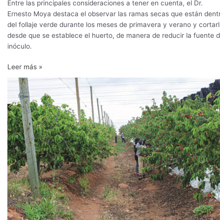
Entre las principales consideraciones a tener en cuenta, el Dr.
Ernesto Moya destaca el observar las ramas secas que están dent
del follaje verde durante los meses de primavera y verano y cortar
desde que se establece el huerto, de manera de reducir la fuente 
inóculo.
Leer más »
El
emergente
‘boom’
de
la
cereza
en
Ovalle:
anatomía
de
la
producción
más