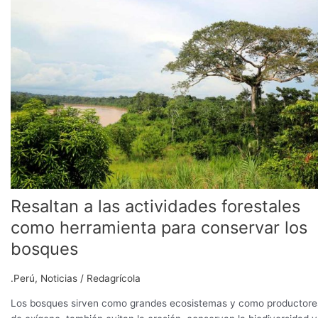
las
actividades
forestales
como
herramienta
para
conservar
los
bosques
Resaltan a las actividades forestales
como herramienta para conservar los
bosques
.Perú
,
Noticias
/
Redagrícola
Los bosques sirven como grandes ecosistemas y como productore