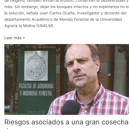
de oxígeno, también evitan la erosión, conservan la biodiversidad y
más. Sin embargo, dejar los bosques intactos y no explotarlos no e
la solución, señala Juan Carlos Ocaña, investigador y docente del
departamento Académico de Manejo Forestal de la Universidad
Agraria la Molina (UNALM).
Leer más »
Riesgos
asociados
a
una
gran
cosecha
de
cerezas
Riesgos asociados a una gran cosecha