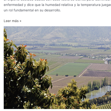
enfermedad y dice que la humedad relativa y la temperatura juega
un rol fundamental en su desarrollo.
Leer más »
“El
problema
de
la
cuaja
está
muy
relacionado
con
la
calidad
de
la
madera”