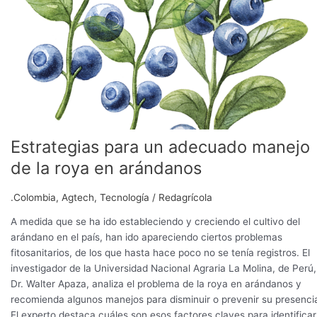
adecuado
manejo
de
la
roya
en
arándanos
Estrategias para un adecuado manejo
de la roya en arándanos
.Colombia
,
Agtech
,
Tecnología
/
Redagrícola
A medida que se ha ido estableciendo y creciendo el cultivo del
arándano en el país, han ido apareciendo ciertos problemas
fitosanitarios, de los que hasta hace poco no se tenía registros. El
investigador de la Universidad Nacional Agraria La Molina, de Perú,
Dr. Walter Apaza, analiza el problema de la roya en arándanos y
recomienda algunos manejos para disminuir o prevenir su presenci
El experto destaca cuáles son esos factores claves para identificar