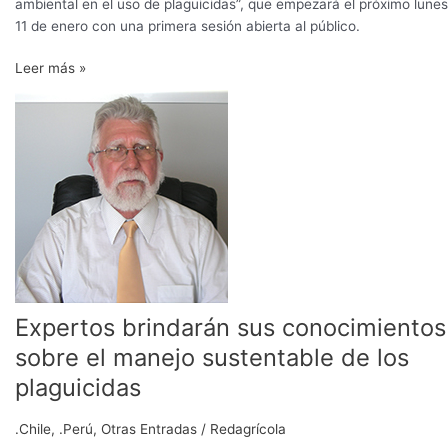
ambiental en el uso de plaguicidas”, que empezará el próximo lunes
11 de enero con una primera sesión abierta al público.
Leer más »
Expertos
brindarán
sus
conocimientos
sobre
el
manejo
sustentable
de
los
plaguicidas
Expertos brindarán sus conocimientos
sobre el manejo sustentable de los
plaguicidas
.Chile
,
.Perú
,
Otras Entradas
/
Redagrícola