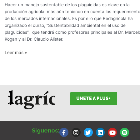
Hacer un manejo sustentable de los plaguicidas es clave en la
producción agrícola, más aún teniendo en cuenta los requerimient
de los mercados internacionales. Es por ello que Redagrícola ha
organizado el curso, “Sustentabilidad ambiental en el uso de
plaguicidas”, que tendrá como profesores principales al Dr. Marcel
Kogan y al Dr. Claudio Alister.
Leer más »
ÚNETE A PLUS+
F
I
T
L
Y
S
a
n
w
i
o
p
Siguenos:
c
s
i
n
u
o