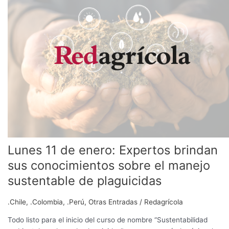
de
enero:
Expertos
brindan
sus
conocimientos
sobre
el
manejo
sustentable
de
plaguicidas
Lunes 11 de enero: Expertos brindan
sus conocimientos sobre el manejo
sustentable de plaguicidas
.Chile
,
.Colombia
,
.Perú
,
Otras Entradas
/
Redagrícola
Todo listo para el inicio del curso de nombre “Sustentabilidad