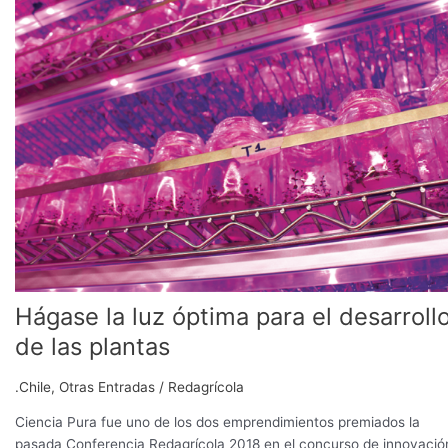
luz
óptima
para
el
desarrollo
de
las
plantas
Hágase la luz óptima para el desarroll
de las plantas
.Chile
,
Otras Entradas
/
Redagrícola
Ciencia Pura fue uno de los dos emprendimientos premiados la
pasada Conferencia Redagrícola 2018 en el concurso de innovació