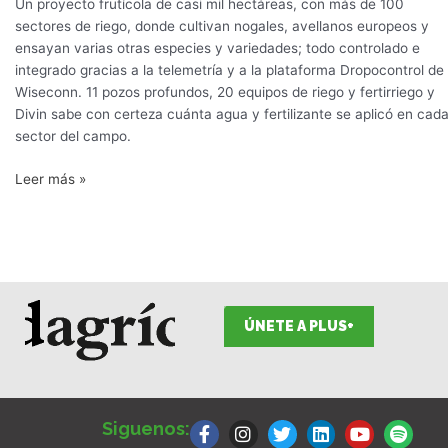
Un proyecto frutícola de casi mil hectáreas, con más de 100
sectores de riego, donde cultivan nogales, avellanos europeos y
ensayan varias otras especies y variedades; todo controlado e
integrado gracias a la telemetría y a la plataforma Dropocontrol de
Wiseconn. 11 pozos profundos, 20 equipos de riego y fertirriego y
Divin sabe con certeza cuánta agua y fertilizante se aplicó en cad
sector del campo.
Leer más »
ÚNETE A PLUS+
F
I
T
L
Y
S
a
n
w
i
o
p
Siguenos:
c
s
i
n
u
o