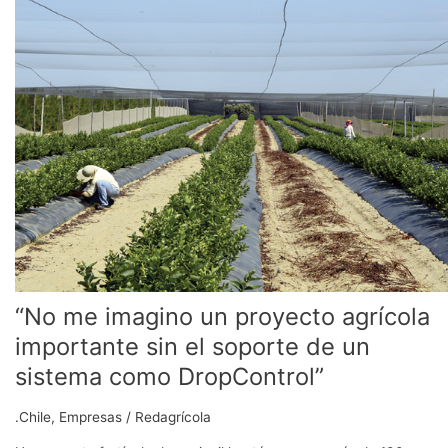
imagino
un
proyecto
agrícola
importante
sin
el
soporte
de
un
sistema
como
DropControl”
“No me imagino un proyecto agrícola
importante sin el soporte de un
sistema como DropControl”
.Chile
,
Empresas
/
Redagrícola