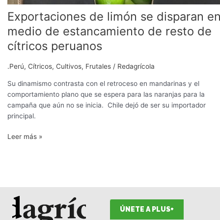
de
Exportaciones de limón se disparan e
cítricos
peruanos
medio de estancamiento de resto de
cítricos peruanos
.Perú
,
Cítricos
,
Cultivos
,
Frutales
/
Redagrícola
Su dinamismo contrasta con el retroceso en mandarinas y el
comportamiento plano que se espera para las naranjas para la
campaña que aún no se inicia. Chile dejó de ser su importador
principal.
Leer más »
ÚNETE A PLUS+