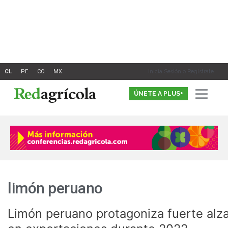
Ir
al
contenido
Inicia Sesión o Registrate
ÚNETE A PLUS+
limón peruano
Limón peruano protagoniza fuerte alz
Limón
peruano