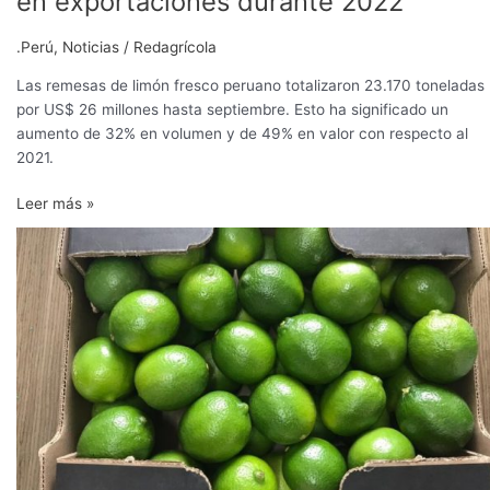
en exportaciones durante 2022
protagoniza
fuerte
.Perú
,
Noticias
/
Redagrícola
alza
en
Las remesas de limón fresco peruano totalizaron 23.170 toneladas
exportaciones
por US$ 26 millones hasta septiembre. Esto ha significado un
durante
aumento de 32% en volumen y de 49% en valor con respecto al
2022
2021.
Leer más »
Exportaciones
de
limón
se
disparan
en
medio
de
estancamiento
de
resto