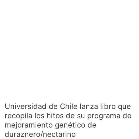
recopila
los
hitos
de
su
programa
de
mejoramiento
genético
de
duraznero/nectarino
Universidad de Chile lanza libro que
recopila los hitos de su programa de
mejoramiento genético de
duraznero/nectarino