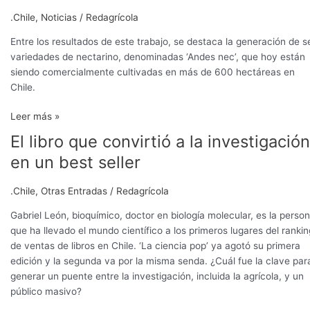
.Chile
,
Noticias
/
Redagrícola
Entre los resultados de este trabajo, se destaca la generación de s
variedades de nectarino, denominadas ‘Andes nec’, que hoy están
siendo comercialmente cultivadas en más de 600 hectáreas en
Chile.
Leer más »
El libro que convirtió a la investigación
El
libro
en un best seller
que
convirtió
.Chile
,
Otras Entradas
/
Redagrícola
a
la
Gabriel León, bioquímico, doctor en biología molecular, es la perso
investigación
que ha llevado el mundo científico a los primeros lugares del rankin
en
de ventas de libros en Chile. ‘La ciencia pop’ ya agotó su primera
un
edición y la segunda va por la misma senda. ¿Cuál fue la clave par
best
generar un puente entre la investigación, incluida la agrícola, y un
seller
público masivo?