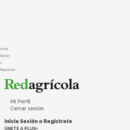
Ir
al
contenido
Inicia
Sesión
o
Registrate
Mi Perfil
Cerrar sesión
Inicia Sesión o Registrate
ÚNETE A PLUS+