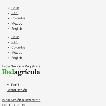
Ir
Evitan
al
riesgos
Chile
contenido
en
Perú
la
Colombia
exportación
México
de
English
fruta
Chile
fresca
Perú
Colombia
México
English
Inicia Sesión o Registrate
Mi Perfil
Cerrar sesión
Inicia Sesión o Registrate
ÚNETE A PLUS+