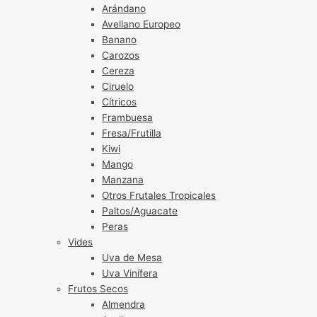
Arándano
Avellano Europeo
Banano
Carozos
Cereza
Ciruelo
Cítricos
Frambuesa
Fresa/Frutilla
Kiwi
Mango
Manzana
Otros Frutales Tropicales
Paltos/Aguacate
Peras
Vides
Uva de Mesa
Uva Vinífera
Frutos Secos
Almendra