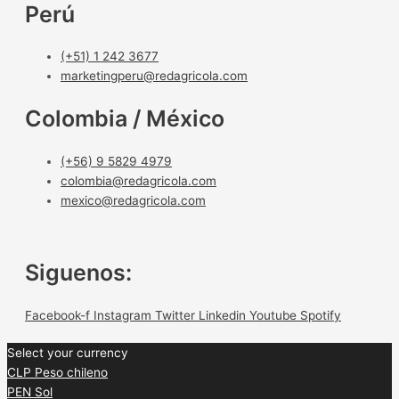
Perú
(+51) 1 242 3677
marketingperu@redagricola.com
Colombia / México
(+56) 9 5829 4979
colombia@redagricola.com
mexico@redagricola.com
Siguenos:
Facebook-f
Instagram
Twitter
Linkedin
Youtube
Spotify
Select your currency
CLP
Peso chileno
PEN
Sol