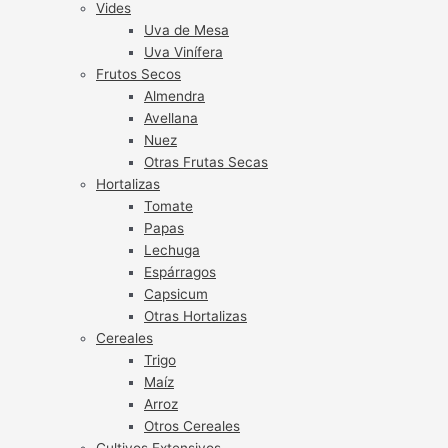
Vides
Uva de Mesa
Uva Vinífera
Frutos Secos
Almendra
Avellana
Nuez
Otras Frutas Secas
Hortalizas
Tomate
Papas
Lechuga
Espárragos
Capsicum
Otras Hortalizas
Cereales
Trigo
Maíz
Arroz
Otros Cereales
Cultivos Extensivos