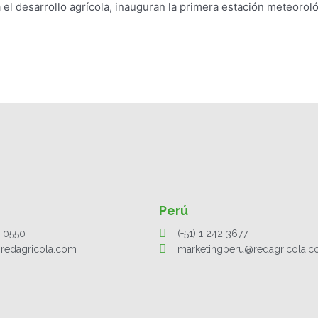
 el desarrollo agrícola, inauguran la primera estación meteorol
Perú
1 0550
(+51) 1 242 3677
redagricola.com
marketingperu@redagricola.