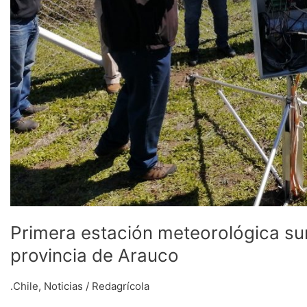
Primera estación meteorológica sum
provincia de Arauco
.Chile
,
Noticias
/
Redagrícola