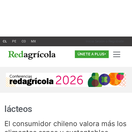
Ir
al
contenido
Inicia Sesión o Registrate
ÚNETE A PLUS+
lácteos
El consumidor chileno valora más los
El
consumidor