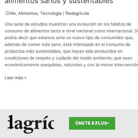
alimentos sanos y sustentables
chileno
valora
.Chile
,
Alimentos
,
Tecnología
/
Redagrícola
más
los
Una serie de estudios muestran una evolución en los hábitos de
alimentos
consumo de alimentos tanto a nivel nacional como internacional. S
sanos
podría decir que estamos ante un nuevo tipo de consumidor que,
y
además de comer más sano, está interesado en el consumo de
sustentables
productos más sustentables, que hayan sido producidos en
condiciones de respeto y cuidado del medio ambiente, que sean
económicamente asequibles, naturales y con la menor intervenció
Leer más »
ÚNETE A PLUS+