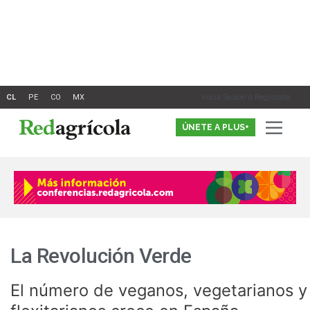
Ir
al
contenido
Inicia Sesión o Registrate
ÚNETE A PLUS+
La Revolución Verde
El número de veganos, vegetarianos y
El
número