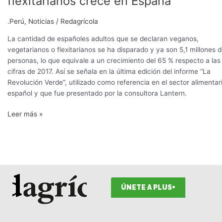
flexitarianos crece en España
de
veganos,
.Perú
,
Noticias
/
Redagrícola
vegetarianos
y
La cantidad de españoles adultos que se declaran veganos,
flexitarianos
vegetarianos o flexitarianos se ha disparado y ya son 5,1 millones 
crece
personas, lo que equivale a un crecimiento del 65 % respecto a las
en
cifras de 2017. Así se señala en la última edición del informe “La
España
Revolución Verde”, utilizado como referencia en el sector alimentar
español y que fue presentado por la consultora Lantern.
Leer más »
ÚNETE A PLUS+