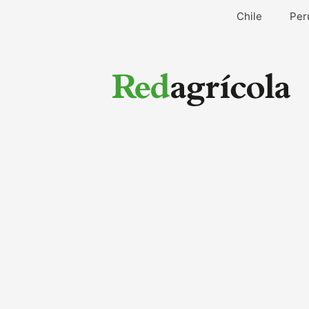
Ir
Chile
Per
al
contenido