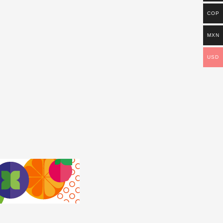
COP
MXN
USD