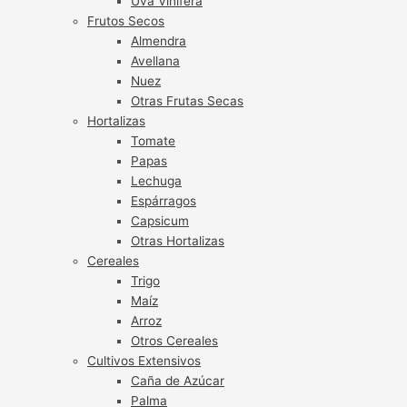
Uva Vinífera
Frutos Secos
Almendra
Avellana
Nuez
Otras Frutas Secas
Hortalizas
Tomate
Papas
Lechuga
Espárragos
Capsicum
Otras Hortalizas
Cereales
Trigo
Maíz
Arroz
Otros Cereales
Cultivos Extensivos
Caña de Azúcar
Palma