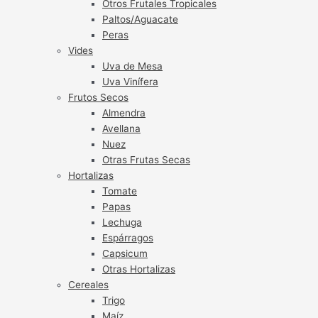
Otros Frutales Tropicales
Paltos/Aguacate
Peras
Vides
Uva de Mesa
Uva Vinífera
Frutos Secos
Almendra
Avellana
Nuez
Otras Frutas Secas
Hortalizas
Tomate
Papas
Lechuga
Espárragos
Capsicum
Otras Hortalizas
Cereales
Trigo
Maíz