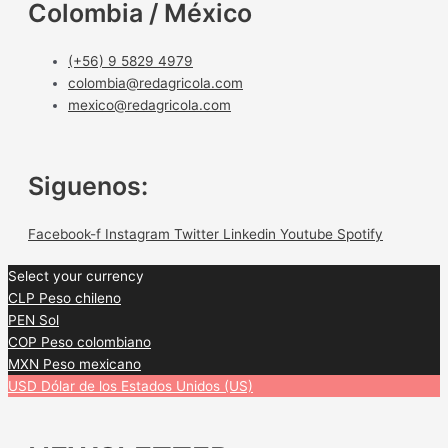
Colombia / México
(+56) 9 5829 4979
colombia@redagricola.com
mexico@redagricola.com
Siguenos:
Facebook-f
Instagram
Twitter
Linkedin
Youtube
Spotify
Select your currency
CLP
Peso chileno
PEN
Sol
COP
Peso colombiano
MXN
Peso mexicano
USD
Dólar de los Estados Unidos (US)