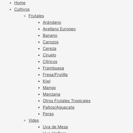
Home
Cultivos
Frutales
Arándano
Avellano Europeo
Banano
Carozos
Cereza
Ciruelo
Cítricos
Frambuesa
Fresa/Frutilla
Kiwi
Mango
Manzana
Otros Frutales Tropicales
Paltos/Aguacate
Peras
Vides
Uva de Mesa