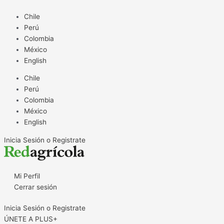
Ir
“Los
Primer
al
huertos
embarque
Chile
contenido
tradicionales
comercial
Perú
se
de
Colombia
han
limones
México
cambiado
a
English
por
China
Chile
huertos
Perú
modernos,
Colombia
de
México
alto
English
potencial
productivo
Inicia Sesión o Registrate
y
de
exportación”
Mi Perfil
Cerrar sesión
Inicia Sesión o Registrate
ÚNETE A PLUS+