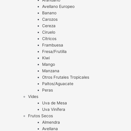
Arándano
Avellano Europeo
Banano
Carozos
Cereza
Ciruelo
Cítricos
Frambuesa
Fresa/Frutilla
Kiwi
Mango
Manzana
Otros Frutales Tropicales
Paltos/Aguacate
Peras
Vides
Uva de Mesa
Uva Vinífera
Frutos Secos
Almendra
Avellana