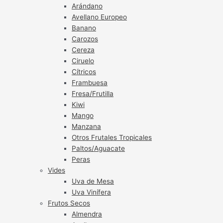
Arándano
Avellano Europeo
Banano
Carozos
Cereza
Ciruelo
Cítricos
Frambuesa
Fresa/Frutilla
Kiwi
Mango
Manzana
Otros Frutales Tropicales
Paltos/Aguacate
Peras
Vides
Uva de Mesa
Uva Vinífera
Frutos Secos
Almendra