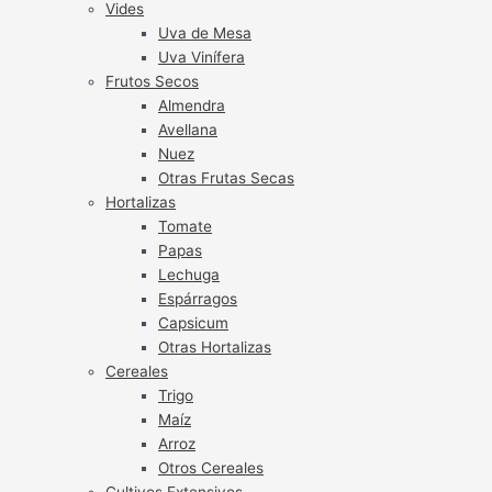
Vides
Uva de Mesa
Uva Vinífera
Frutos Secos
Almendra
Avellana
Nuez
Otras Frutas Secas
Hortalizas
Tomate
Papas
Lechuga
Espárragos
Capsicum
Otras Hortalizas
Cereales
Trigo
Maíz
Arroz
Otros Cereales
Cultivos Extensivos