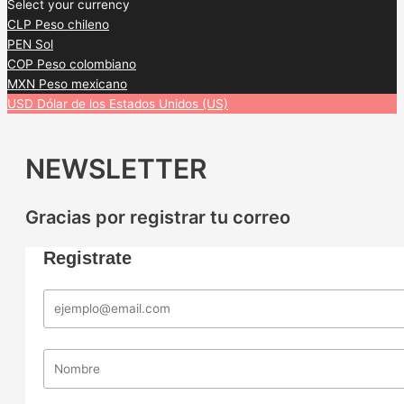
Select your currency
CLP
Peso chileno
PEN
Sol
COP
Peso colombiano
MXN
Peso mexicano
USD
Dólar de los Estados Unidos (US)
NEWSLETTER
Gracias por registrar tu correo
Registrate