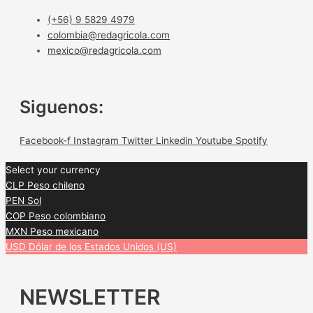
(+56) 9 5829 4979
colombia@redagricola.com
mexico@redagricola.com
Siguenos:
Facebook-f
Instagram
Twitter
Linkedin
Youtube
Spotify
Select your currency
CLP
Peso chileno
PEN
Sol
COP
Peso colombiano
MXN
Peso mexicano
USD
Dólar de los Estados Unidos (US)
NEWSLETTER