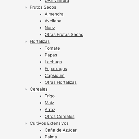
Uva Vinífera
Frutos Secos
Almendra
Avellana
Nuez
Otras Frutas Secas
Hortalizas
Tomate
Papas
Lechuga
Espárragos
Capsicum
Otras Hortalizas
Cereales
Trigo
Maíz
Arroz
Otros Cereales
Cultivos Extensivos
Caña de Azúcar
Palma