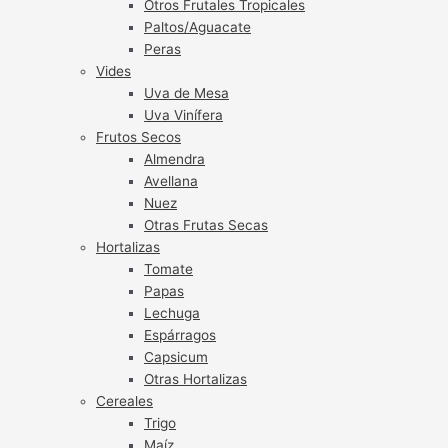
Otros Frutales Tropicales
Paltos/Aguacate
Peras
Vides
Uva de Mesa
Uva Vinífera
Frutos Secos
Almendra
Avellana
Nuez
Otras Frutas Secas
Hortalizas
Tomate
Papas
Lechuga
Espárragos
Capsicum
Otras Hortalizas
Cereales
Trigo
Maíz