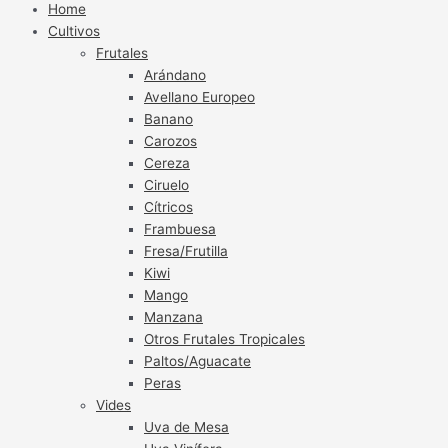
Home
Cultivos
Frutales
Arándano
Avellano Europeo
Banano
Carozos
Cereza
Ciruelo
Cítricos
Frambuesa
Fresa/Frutilla
Kiwi
Mango
Manzana
Otros Frutales Tropicales
Paltos/Aguacate
Peras
Vides
Uva de Mesa