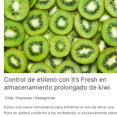
etileno
con
It’s
Fresh
en
almacenamiento
prolongado
de
kiwi
Control de etileno con It’s Fresh en
almacenamiento prolongado de kiwi
.Chile
,
Empresas
/
Redagrícola
Existe una nueva herramienta para enfrentar el reto de llevar una
fruta en óptima condición a los recibidores, ni excesivamente blan