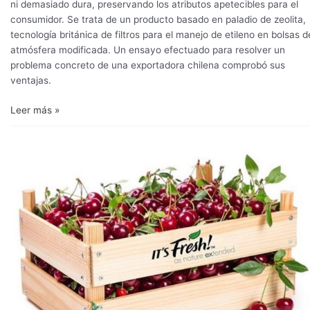
ni demasiado dura, preservando los atributos apetecibles para el
consumidor. Se trata de un producto basado en paladio de zeolita,
tecnología británica de filtros para el manejo de etileno en bolsas d
atmósfera modificada. Un ensayo efectuado para resolver un
problema concreto de una exportadora chilena comprobó sus
ventajas.
Leer más »
Novedosos
filtros
absorben
etileno
en
cereza
y
otras
frutas