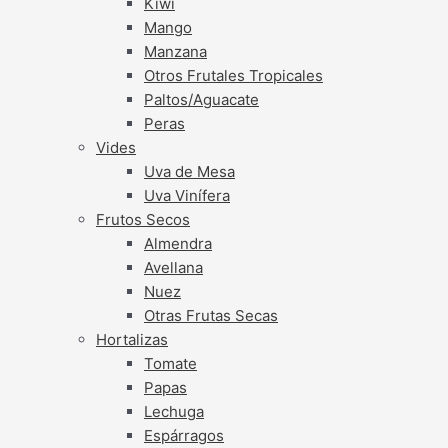
Kiwi
Mango
Manzana
Otros Frutales Tropicales
Paltos/Aguacate
Peras
Vides
Uva de Mesa
Uva Vinífera
Frutos Secos
Almendra
Avellana
Nuez
Otras Frutas Secas
Hortalizas
Tomate
Papas
Lechuga
Espárragos