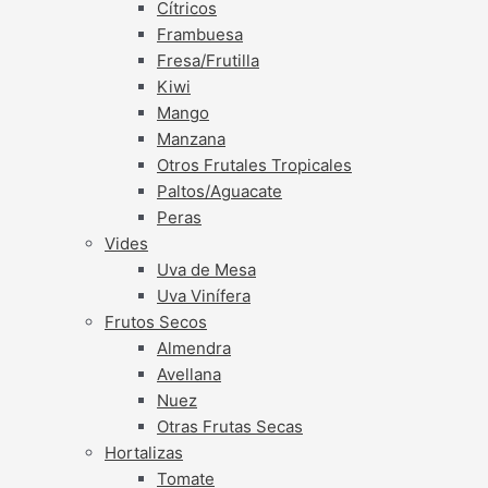
Cítricos
Frambuesa
Fresa/Frutilla
Kiwi
Mango
Manzana
Otros Frutales Tropicales
Paltos/Aguacate
Peras
Vides
Uva de Mesa
Uva Vinífera
Frutos Secos
Almendra
Avellana
Nuez
Otras Frutas Secas
Hortalizas
Tomate