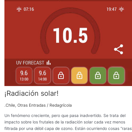
¡Radiación solar!
.Chile
,
Otras Entradas
/
Redagrícola
Un fenómeno creciente, pero que pasa inadvertido. Se trata del
impacto sobre los frutales de la radiación solar cada vez menos
filtrada por una débil capa de ozono. Están ocurriendo cosas “raras