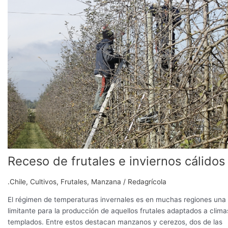
frutales
e
inviernos
cálidos
Receso de frutales e inviernos cálidos
.Chile
,
Cultivos
,
Frutales
,
Manzana
/
Redagrícola
El régimen de temperaturas invernales es en muchas regiones una
limitante para la producción de aquellos frutales adaptados a clima
templados. Entre estos destacan manzanos y cerezos, dos de las