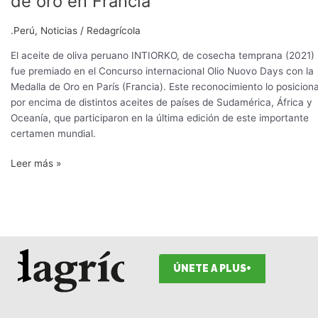
de oro en Francia
oliva
peruano
.Perú
,
Noticias
/
Redagrícola
gana
medalla
El aceite de oliva peruano INTIORKO, de cosecha temprana (2021)
de
fue premiado en el Concurso internacional Olio Nuovo Days con la
oro
Medalla de Oro en París (Francia). Este reconocimiento lo posicion
en
por encima de distintos aceites de países de Sudamérica, África y
Francia
Oceanía, que participaron en la última edición de este importante
certamen mundial.
Leer más »
ÚNETE A PLUS+