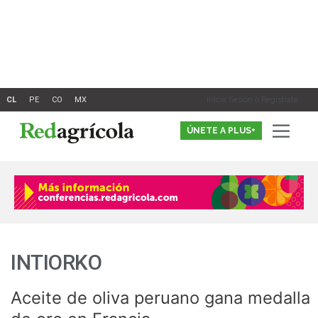
Ir
al
contenido
Inicia Sesión o Registrate
ÚNETE A PLUS+
INTIORKO
Aceite de oliva peruano gana medalla
Aceite
de